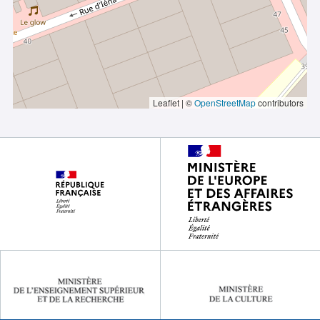
Leaflet | ©
OpenStreetMap
contributors
Footer
partenaires