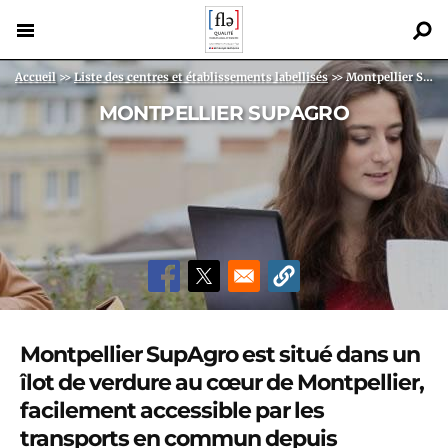
Aller
au
contenu
Back
Fil d'Ariane
Accueil
>>
Liste des centres et établissements labellisés
>>
Montpellier SupAgro
principal
to
MONTPELLIER SUPAGRO
top
Montpellier SupAgro
est situé dans un
îlot de verdure au cœur de Montpellier,
facilement accessible par les
transports en commun depuis