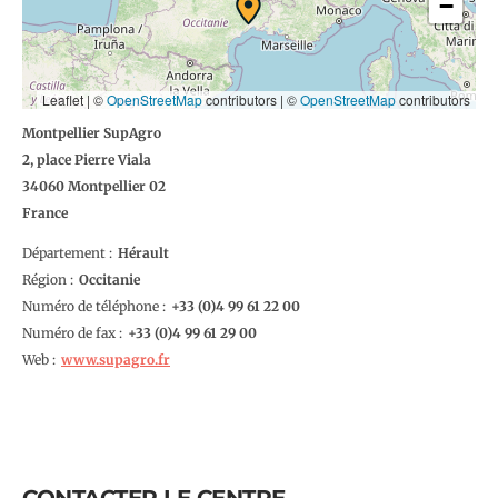
−
Leaflet | ©
OpenStreetMap
contributors
|
©
OpenStreetMap
contributors
Montpellier SupAgro
2, place Pierre Viala
34060
Montpellier
02
France
Département
Hérault
Région
Occitanie
Numéro de téléphone
4 99 61 22 00
Numéro de fax
4 99 61 29 00
Web
www.supagro.fr
CONTACTER LE CENTRE