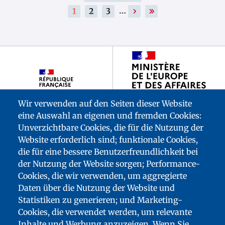
…
Aktuelle
1
Seite
2
Seite
3
›
Nächste
»
Letzte
Seite
Seite
Seite
Footer
partenaires
Wir verwenden auf den Seiten dieser Website
eine Auswahl an eigenen und fremden Cookies:
Unverzichtbare Cookies, die für die Nutzung der
Website erforderlich sind; funktionale Cookies,
die für eine bessere Benutzerfreundlichkeit bei
der Nutzung der Website sorgen; Performance-
Cookies, die wir verwenden, um aggregierte
Daten über die Nutzung der Website und
Statistiken zu generieren; und Marketing-
Cookies, die verwendet werden, um relevante
Inhalte und Werbung anzuzeigen. Wenn Sie