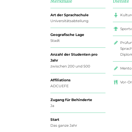
Merkmale
Dienste
Art der Sprachschule
Kultur
Universitätsabteilung
Sportv
Geografische Lage
Stadt
Prüfu
Sprach
Anzahl der Studenten pro
Diplo
Jahr
zwischen 200 und 500
Mento
Affiliations
Vor-Or
ADCUEFE
Zugang für Behinderte
Ja
Start
Das ganze Jahr