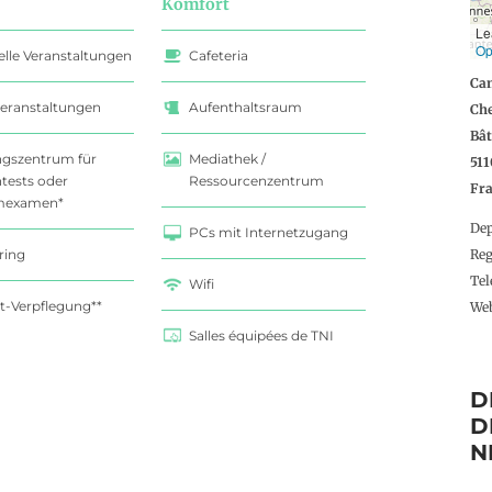
Komfort
Le
Op
elle Veranstaltungen
Cafeteria
Ca
eranstaltungen
Aufenthaltsraum
Che
Bât
ngszentrum für
Mediathek /
51
tests oder
Ressourcenzentrum
Fr
mexamen*
De
PCs mit Internetzugang
Re
ring
Te
Wifi
t-Verpflegung**
We
Salles équipées de TNI
D
D
N