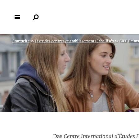
Direkt
zum
Inhalt
Back
Pfadnavigation
Startseite
>>
Liste des centres et établissements labellisés
>>
CIEF Reims
to
top
Das
Centre International d’Études F