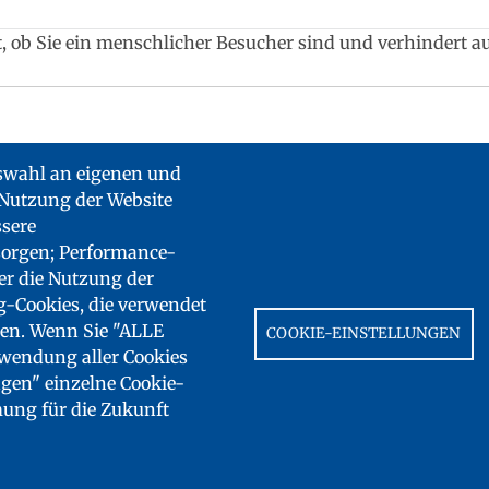
ft, ob Sie ein menschlicher Besucher sind und verhindert
HA geschützt und
es gelten die Datenschutzbestimmungen
uswahl an eigenen und
 Nutzung der Website
ssere
sorgen; Performance-
er die Nutzung der
g-Cookies, die verwendet
en. Wenn Sie "ALLE
COOKIE-EINSTELLUNGEN
wendung aller Cookies
ngen" einzelne Cookie-
ung für die Zukunft
KONTAKT
IMPRESSUM
FRANCE ÉDUCATION INTERNATIONAL