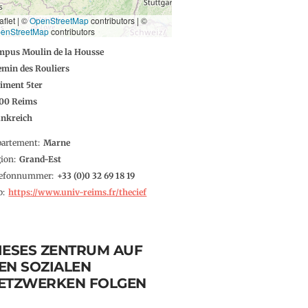
aflet | ©
OpenStreetMap
contributors
|
©
enStreetMap
contributors
mpus Moulin de la Housse
min des Rouliers
iment 5ter
100
Reims
ankreich
partement
Marne
gion
Grand-Est
lefonnummer
0 32 69 18 19
b
https://www.univ-reims.fr/thecief
IESES ZENTRUM AUF
EN SOZIALEN
ETZWERKEN FOLGEN