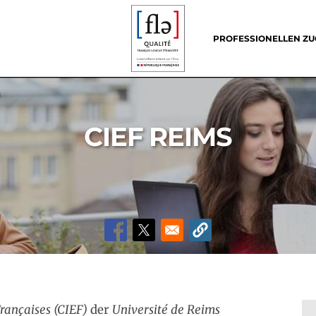
Header
menu
PROFESSIONELLEN Z
CIEF REIMS
rançaises (CIEF)
der
Université de Reims