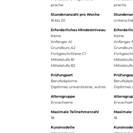
prache
prache
Stundenanzahl pro Woche
Stundenan
16 bis 20
Unterschie
Erforderliches Mindestniveau
Erforderl
Keine
Keine
Anfänger A1
Anfänger 
Grundkurs A2
Grundkurs
Fortgeschrittene C1
Fortgeschr
Mittelstufe B1
Mittelstufe
Mittelstufe B2
Mittelstuf
Prüfungsart
Prüfungsa
Berufsdiplome
Berufsdip
Diplômes universitaires, autres
Diplômes u
Altersgruppe
Altersgru
Erwachsene
Erwachse
Maximale Teilnehmerzahl
Maximale 
18
18
Kursmodelle
Kursmode