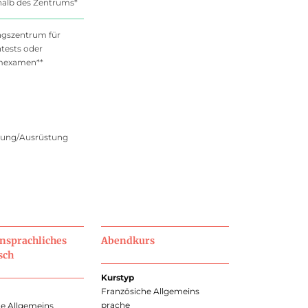
alb des Zentrums*
ngszentrum für
tests oder
mexamen**
istung/Ausrüstung
nsprachliches
Abendkurs
sch
Kurstyp
Französiche Allgemeins
prache
he Allgemeins