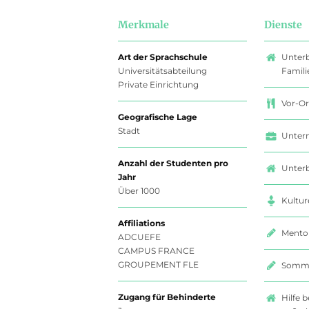
Merkmale
Dienste
Art der Sprachschule
Unterb
Universitätsabteilung
Famili
Private Einrichtung
Vor-Or
Geografische Lage
Stadt
Unter
Anzahl der Studenten pro
Unterb
Jahr
Über 1000
Kultur
Affiliations
Mento
ADCUEFE
CAMPUS FRANCE
GROUPEMENT FLE
Somme
Zugang für Behinderte
Hilfe 