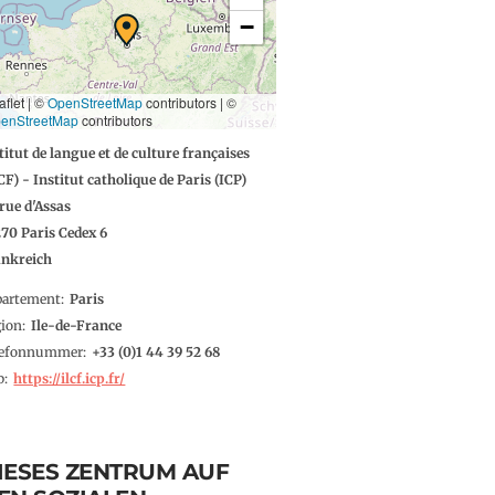
−
aflet | ©
OpenStreetMap
contributors
|
©
enStreetMap
contributors
titut de langue et de culture françaises
CF) - Institut catholique de Paris (ICP)
 rue d'Assas
270
Paris
Cedex 6
ankreich
partement
Paris
gion
Ile-de-France
lefonnummer
1 44 39 52 68
b
https://ilcf.icp.fr/
IESES ZENTRUM AUF