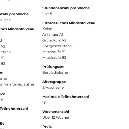
Stundenanzahl pro Woche
1 bis 5
zahl pro Woche
dliche
Erforderliches Mindestniveau
Keine
iches Mindestniveau
Anfänger A1
Grundkurs A2
A1
Fortgeschrittene C1
 A2
Mittelstufe B1
ittene C1
Mittelstufe B2
 B1
e B2
Prüfungsart
Berufsdiplome
rt
lome
Altersgruppe
niversitaires, autres
Erwachsene
ppe
Maximale Teilnehmerzahl
ne
18
Teilnehmerzahl
Wochenanzahl
Über 12 Wochen
lle
Preis