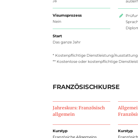
Ja
außerh
Visumsprozess
Prüfu
Nein
Sprach
Diplo
Start
Das ganze Jahr
* Kostenpflichtige Dienstleistung/Ausstattung
** Kostenlose oder kostenpflichtige Dienstle
FRANZÖSISCHKURSE
Jahreskurs: Französisch
Allgemei
allgemein
Französi
Kurstyp
Kurstyp
Französiche Allgemeins
Französic