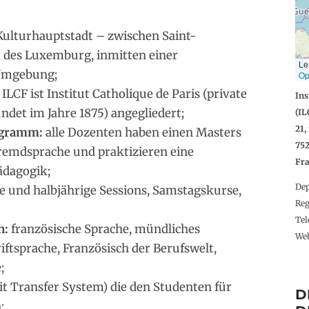
Kulturhauptstadt – zwischen Saint-
 des Luxemburg, inmitten einer
Le
 Umgebung;
Op
ILCF ist Institut Catholique de Paris (private
Ins
ndet im Jahre 1875) angegliedert;
(IL
21,
ogramm:
alle Dozenten haben einen Masters
75
Fremdsprache und praktizieren eine
Fr
ädagogik;
De
e und halbjährige Sessions, Samstagskurse,
Re
Te
n:
französische Sprache, mündliches
We
iftsprache, Französisch der Berufswelt,
;
t Transfer System) die den Studenten für
D
;