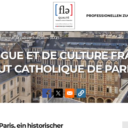
Header
menu
PROFESSIONELLEN Z
 langue et de culture françaises (ILCF)...
GUE ET DE CULTURE FRA
UT CATHOLIQUE DE PARI
aris, ein historischer