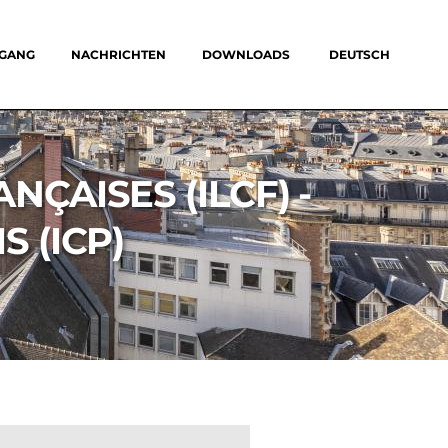
UGANG
NACHRICHTEN
DOWNLOADS
DEUTSCH
NÇAISES (ILCF) -
S (ICP)