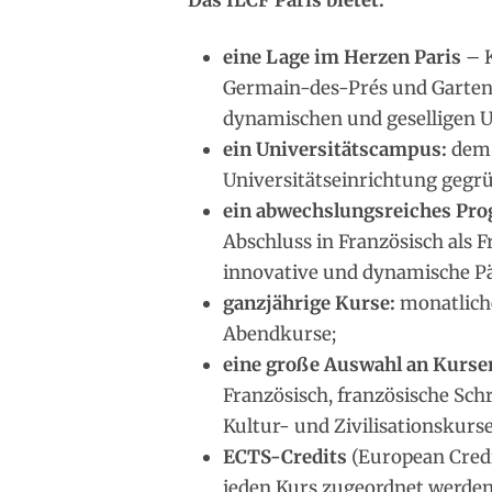
Das ILCF Paris bietet:
eine Lage im Herzen Paris
– 
Germain-des-Prés und Garten
dynamischen und geselligen
ein Universitätscampus:
dem 
Universitätseinrichtung gegrü
ein abwechslungsreiches Pr
Abschluss in Französisch als 
innovative und dynamische P
ganzjährige Kurse:
monatlich
Abendkurse;
eine große Auswahl an Kurse
Französisch, französische Schr
Kultur- und Zivilisationskurse
ECTS-Credits
(European Credi
jeden Kurs zugeordnet werden