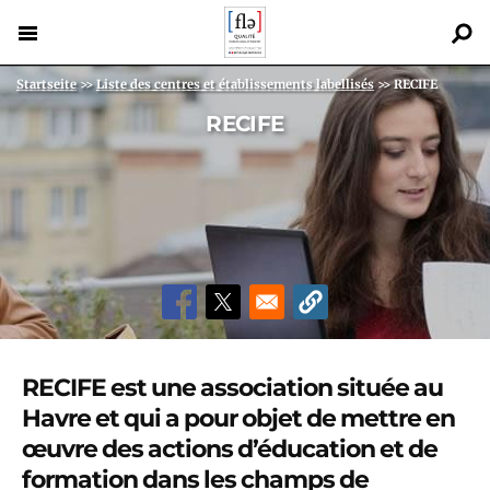
Direkt
zum
Inhalt
Back
Pfadnavigation
Startseite
>>
Liste des centres et établissements labellisés
>>
RECIFE
to
RECIFE
top
RECIFE est une association située au
Havre et qui a pour objet de mettre en
œuvre des actions d’éducation et de
formation dans les champs de