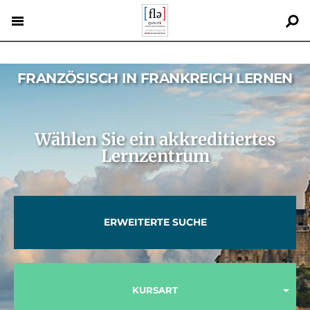
Direkt
zum
Inhalt
Back
to
FRANZÖSISCH IN FRANKREICH LERNEN
top
Wählen Sie ein akkreditiertes
Lernzentrum
ERWEITERTE SUCHE
KURSART