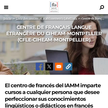
Pasar
al
contenido
Back
Sobrescribir enlaces de ayuda a la navegación
Inicio
>>
Liste des centres et établissements labellisés
>>
Centre de français langue étrangère du CIHEAM-Mont...
principal
to
CENTRE DE FRANÇAIS LANGUE
top
ÉTRANGÈRE DU CIHEAM-MONTPELLIER
(CFLE-CIHEAM-MONTPELLIER)
El centro de francés del IAMM imparte
cursos a cualquier persona que desee
perfeccionar sus conocimientos
lingüísticos o didácticos en francés