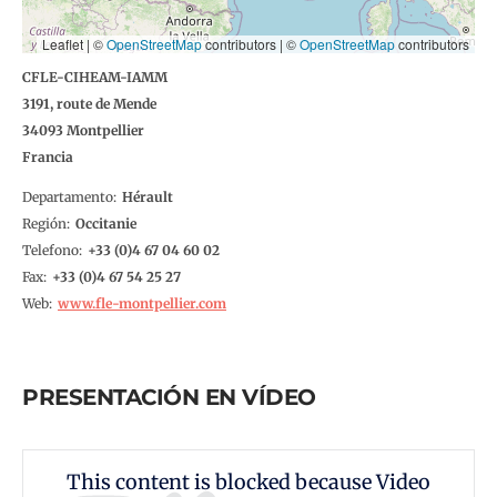
Leaflet | ©
OpenStreetMap
contributors
|
©
OpenStreetMap
contributors
CFLE-CIHEAM-IAMM
3191, route de Mende
34093
Montpellier
Francia
Departamento
Hérault
Región
Occitanie
Telefono
4 67 04 60 02
Fax
4 67 54 25 27
Web
www.fle-montpellier.com
PRESENTACIÓN EN VÍDEO
This content is blocked because Video