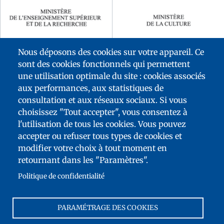
Nous déposons des cookies sur votre appareil. Ce
sont des cookies fonctionnels qui permettent
une utilisation optimale du site : cookies associés
aux performances, aux statistiques de
consultation et aux réseaux sociaux. Si vous
choisissez "Tout accepter", vous consentez à
l'utilisation de tous les cookies. Vous pouvez
accepter ou refuser tous types de cookies et
MENÚ
modifier votre choix à tout moment en
DEL
MAPA DEL SITIO
retournant dans les "Paramètres".
PIE
ACCESIBILIDAD: NO CONFORME
Politique de confidentialité
TELEDESCARGAS
CONTACTO
PARAMÉTRAGE DES COOKIES
NOTAS LEGALES
FRANCE ÉDUCATION INTERNATIONAL