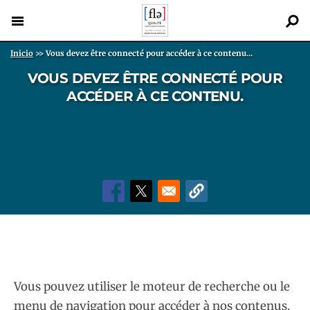
Pasar
al
contenido
Back
Sobrescribir enlaces de ayuda a la navegación
Inicio
>>
Vous devez être connecté pour accéder à ce contenu...
principal
to
VOUS DEVEZ ÊTRE CONNECTÉ POUR
top
ACCÉDER À CE CONTENU.
Vous pouvez utiliser le moteur de recherche ou le
menu de navigation pour accéder à nos contenus.