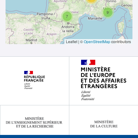
9
7
Leaflet | ©
OpenStreetMap
contributors
Footer
partenaires