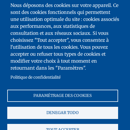
Nous déposons des cookies sur votre appareil. Ce
sont des cookies fonctionnels qui permettent
une utilisation optimale du site : cookies associés
aux performances, aux statistiques de
consultation et aux réseaux sociaux. Si vous
choisissez "Tout accepter", vous consentez à
l'utilisation de tous les cookies. Vous pouvez
accepter ou refuser tous types de cookies et
MENÚ
modifier votre choix à tout moment en
DEL
MAPA DEL SITIO
retournant dans les "Paramètres".
PIE
ACCESIBILIDAD: NO CONFORME
Politique de confidentialité
TELEDESCARGAS
CONTACTO
PARAMÉTRAGE DES COOKIES
NOTAS LEGALES
FRANCE ÉDUCATION INTERNATIONAL
DENEGAR TODO
COOKIES
TOUT ACCEPTER