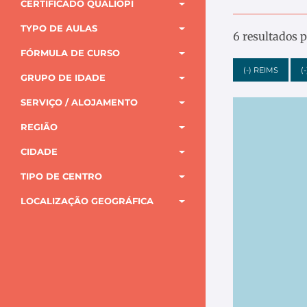
CERTIFICADO QUALIOPI
TYPO DE AULAS
6 resultados 
FÓRMULA DE CURSO
(-)
REIMS
(-
GRUPO DE IDADE
SERVIÇO / ALOJAMENTO
REGIÃO
CIDADE
TIPO DE CENTRO
LOCALIZAÇÃO GEOGRÁFICA