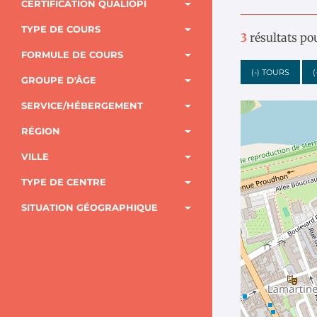
CERTIFICATION QUALIOPI
TYPE DE COURS
3
résultats po
FORMULE DE COURS
(-)
TOURS
(
GROUPE D'ÂGE
SERVICE/HÉBERGEMENT
RÉGION
VILLE
TYPE DE CENTRE
SITUATION GÉOGRAPHIQUE