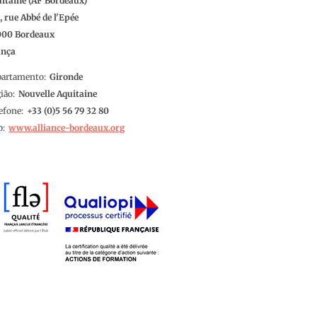
itaine (AF Bordeaux)
, rue Abbé de l'Epée
000
Bordeaux
ança
partamento
Gironde
ião
Nouvelle Aquitaine
efone
5 56 79 32 80
b
www.alliance-bordeaux.org