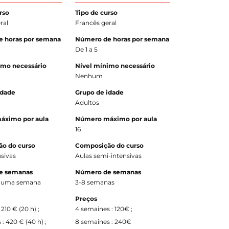
rso
Tipo de curso
ral
Francês geral
 horas por semana
Número de horas por semana
De 1 a 5
imo necessário
Nível mínimo necessário
Nenhum
idade
Grupo de idade
Adultos
áximo por aula
Número máximo por aula
16
o do curso
Composição do curso
nsivas
Aulas semi-intensivas
e semanas
Número de semanas
de uma semana
3-8 semanas
Preços
 210 € (20 h) ;
4 semaines : 120€ ;
: 420 € (40 h) ;
8 semaines : 240€