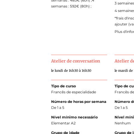
semanas : 483€ (60h) ;4
3 semaines 
semanas : 592€ (80h) ;
4 semaines 
*frais d'in
ajouter (va
Plus d'inf
Atelier de conversation
Atelier 
le lundi de 14h30 à 16h30
le mardi de
Tipo de curso
Tipo de cu
Francês de especialidade
Francês de
Número de horas por semana
Número de
De 1 a 5
De 1 a 5
Nível mínimo necessário
Nível mín
Elementar A2
Nenhum
Grupo de idade
Grupo de 