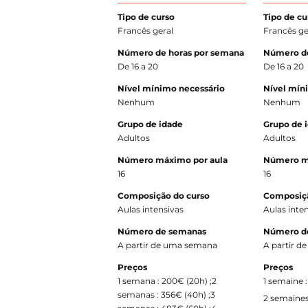
Tipo de curso
Tipo de cu
Francês geral
Francês ge
Número de horas por semana
Número de
De 16 a 20
De 16 a 20
Nível mínimo necessário
Nível mín
Nenhum
Nenhum
Grupo de idade
Grupo de 
Adultos
Adultos
Número máximo por aula
Número m
16
16
Composição do curso
Composiçã
Aulas intensivas
Aulas inte
Número de semanas
Número d
A partir de uma semana
A partir 
Preços
Preços
1 semana : 200€ (20h) ;2
1 semaine :
semanas : 356€ (40h) ;3
2 semaines 