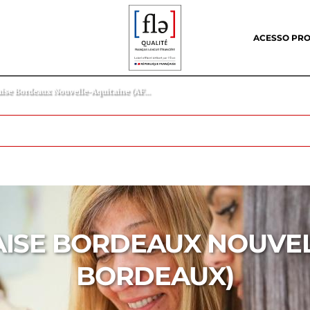
Header
menu
ACESSO PRO
aise Bordeaux Nouvelle-Aquitaine (AF...
ISE BORDEAUX NOUVEL
BORDEAUX)