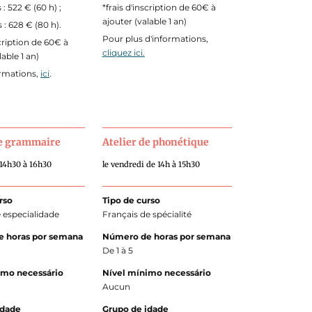
: 522 € (60 h) ;
*frais d'inscription de 60€ à
ajouter (valable 1 an)
: 628 € (80 h).
Pour plus d'informations,
scription de 60€ à
cliquez ici.
lable 1 an)
ormations,
ici
.
de grammaire
Atelier de phonétique
 14h30 à 16h30
le vendredi de 14h à 15h30
rso
Tipo de curso
 especialidade
Français de spécialité
 horas por semana
Número de horas por semana
De 1 à 5
imo necessário
Nível mínimo necessário
Aucun
idade
Grupo de idade