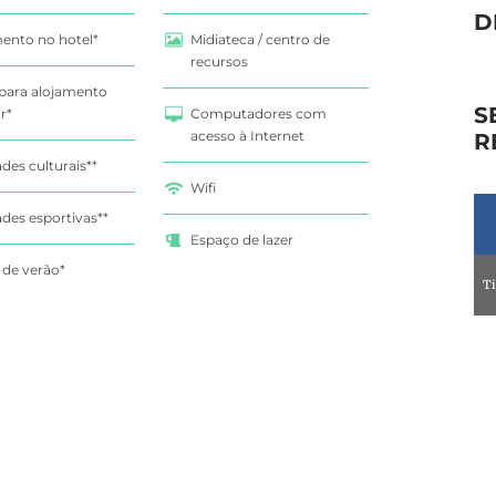
D
ento no hotel*
Midiateca / centro de
recursos
para alojamento
S
r*
Computadores com
acesso à Internet
R
ades culturais**
Wifi
ades esportivas**
Espaço de lazer
 de verão*
T