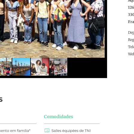
Aqu
126
33
Fr
De
Reg
Tel
We
S
Comodidades
ento em família*
Salles équipées de TNI