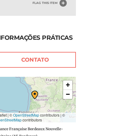
FLAG THIS ITEM
NFORMAÇÕES PRÁTICAS
CONTATO
+
−
aflet | ©
OpenStreetMap
contributors
|
©
enStreetMap
contributors
iance Française Bordeaux Nouvelle-