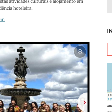
tas atividades culturais e alojamento em
dência hoteleira.
 em
I
Le
Op
All