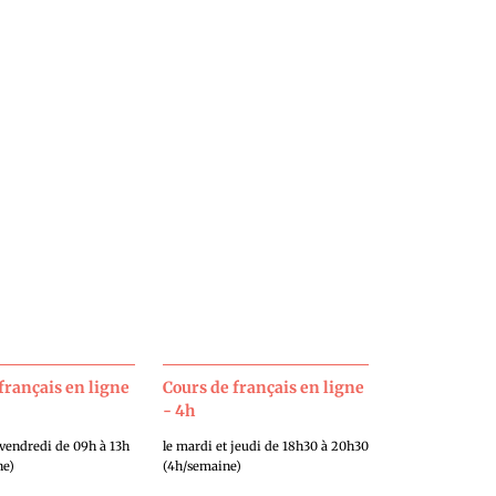
français en ligne
Cours de français en ligne
- 4h
 vendredi de 09h à 13h
le mardi et jeudi de 18h30 à 20h30
ne)
(4h/semaine)