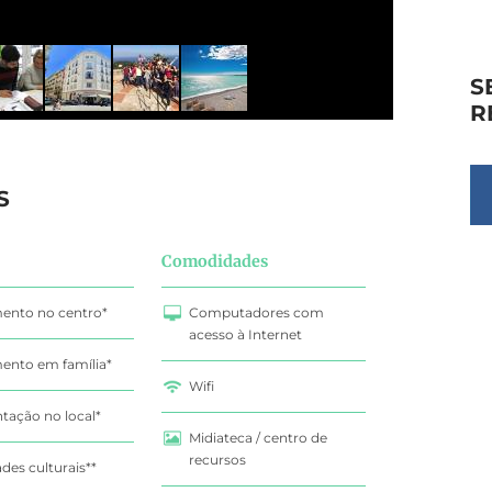
S
R
S
Comodidades
ento no centro*
Computadores com
acesso à Internet
ento em família*
Wifi
tação no local*
Midiateca / centro de
recursos
ades culturais**