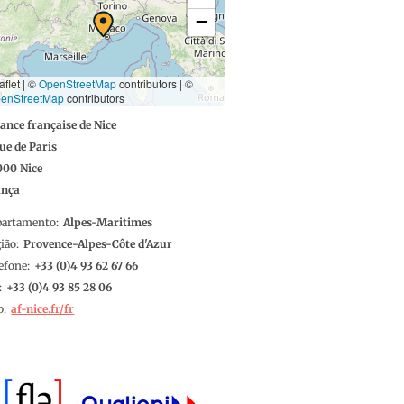
−
aflet | ©
OpenStreetMap
contributors
|
©
enStreetMap
contributors
iance française de Nice
rue de Paris
000
Nice
ança
partamento
Alpes-Maritimes
ião
Provence-Alpes-Côte d'Azur
efone
4 93 62 67 66
4 93 85 28 06
b
af-nice.fr/fr