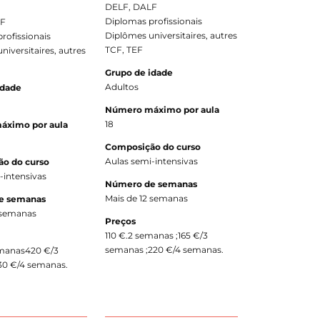
DELF, DALF
Diplomas profissionais
LF
Diplômes universitaires, autres
rofissionais
TCF, TEF
niversitaires, autres
Grupo de idade
Adultos
idade
Número máximo por aula
18
áximo por aula
Composição do curso
Aulas semi-intensivas
o do curso
-intensivas
Número de semanas
Mais de 12 semanas
e semanas
 semanas
Preços
110 €.2 semanas ;165 €/3
semanas ;220 €/4 semanas.
emanas420 €/3
0 €/4 semanas.