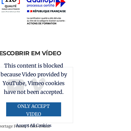
ESCOBRIR EM VÍDEO
This content is blocked
because Video provided by
YouTube, Vimeo cookies
have not been accepted.
ONLY ACCEPT
VIDEO
PROVIDED BY
Accept All Cookies
ortage France 3 Côte d'Azur
YOUTUBE,