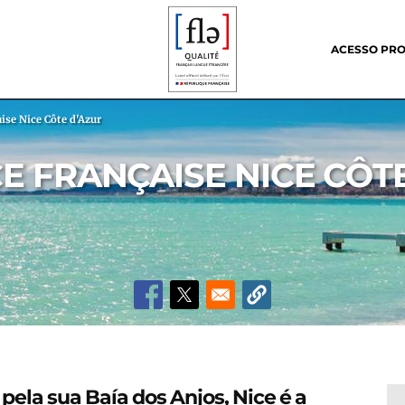
Header
menu
ACESSO PRO
ise Nice Côte d'Azur
E FRANÇAISE NICE CÔT
la sua Baía dos Anjos, Nice é a