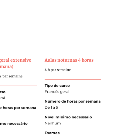
geral extensivo
Aulas noturnas 4 horas
semana)
4 h par semaine
/2 par semaine
Tipo de curso
Francês geral
rso
ral
Número de horas por semana
De 1 a 5
 horas por semana
Nível mínimo necessário
Nenhum
imo necessário
Exames