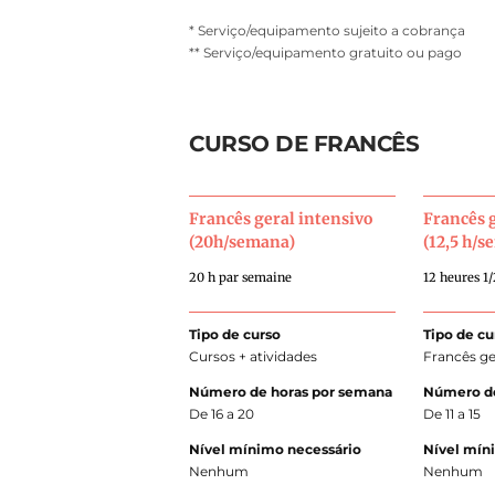
* Serviço/equipamento sujeito a cobrança
** Serviço/equipamento gratuito ou pago
CURSO DE FRANCÊS
Francês geral intensivo
Francês 
(20h/semana)
(12,5 h/
20 h par semaine
12 heures 1
Tipo de curso
Tipo de cu
Cursos + atividades
Francês ge
Número de horas por semana
Número de
De 16 a 20
De 11 a 15
Nível mínimo necessário
Nível mín
Nenhum
Nenhum