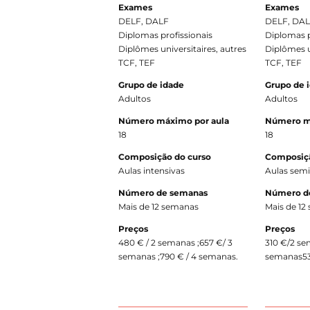
Exames
Exames
DELF, DALF
DELF, DA
Diplomas profissionais
Diplomas p
Diplômes universitaires, autres
Diplômes u
TCF, TEF
TCF, TEF
Grupo de idade
Grupo de 
Adultos
Adultos
Número máximo por aula
Número m
18
18
Composição do curso
Composiçã
Aulas intensivas
Aulas semi
Número de semanas
Número d
Mais de 12 semanas
Mais de 12
Preços
Preços
480 € / 2 semanas ;657 €/ 3
310 €/2 s
semanas ;790 € / 4 semanas.
semanas53