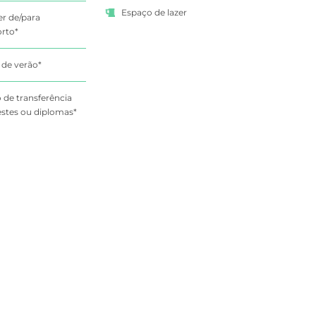
Espaço de lazer
er de/para
rto*
 de verão*
 de transferência
estes ou diplomas*