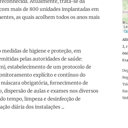
reconhecida. Atualmente, trata-se da
a, com mais de 800 unidades implantadas em
nentes, as quais acolhem todos os anos mais
Le
Op
All
2, 
edidas de higiene e proteção, em
06
mitidas pelas autoridades de saúde:
Fr
2 m), estabelecimento de um protocolo de
De
onitoramento explícito e contínuo do
Reg
máscara obrigatória, fornecimento de
Tel
co, dispersão de aulas e exames nos diversos
Fax
 do tempo, limpeza e desinfecção de
We
ção diária dos instalações ...