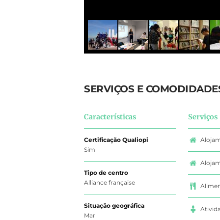
SERVIÇOS E COMODIDADE
Características
Serviços
Certificação Qualiopi
Alojam
Sim
Alojam
Tipo de centro
Alliance française
Alimen
Situaçäo geográfica
Ativid
Mar