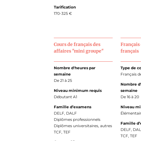
Tarification
170-325 €
Cours de français des
Français 
affaires "mini groupe"
français
Nombre d'heures par
Type de c
semaine
Français de
De 21 à 25
Nombre d'
Niveau minimum requis
semaine
Débutant A1
De 16 à 20
Famille d’examens
Niveau m
DELF, DALF
Élémentai
Diplômes professionnels
Famille d
Diplômes universitaires, autres
DELF, DA
TCF, TEF
TCF, TEF