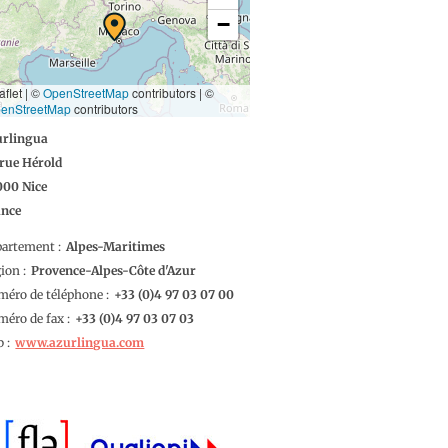
−
aflet | ©
OpenStreetMap
contributors
|
©
enStreetMap
contributors
urlingua
 rue Hérold
000
Nice
ance
partement
Alpes-Maritimes
gion
Provence-Alpes-Côte d'Azur
éro de téléphone
4 97 03 07 00
éro de fax
4 97 03 07 03
b
www.azurlingua.com