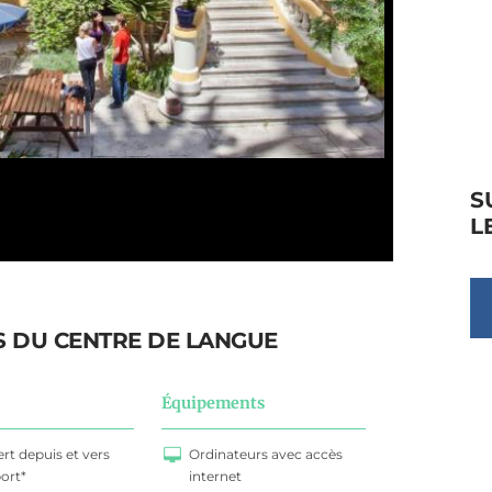
S
L
S DU CENTRE DE LANGUE
Équipements
ert depuis et vers
Ordinateurs avec accès
port*
internet