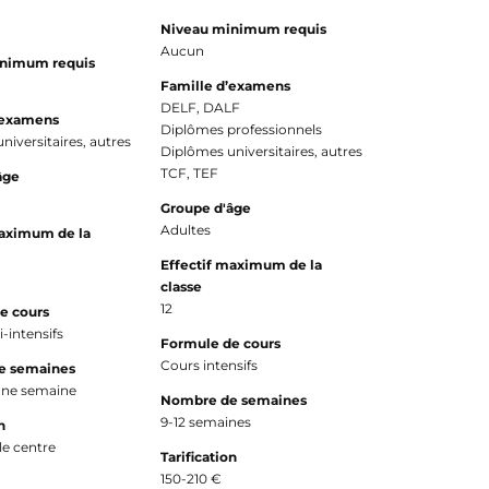
Niveau minimum requis
Aucun
inimum requis
Famille d’examens
DELF, DALF
’examens
Diplômes professionnels
niversitaires, autres
Diplômes universitaires, autres
TCF, TEF
âge
Groupe d'âge
Adultes
maximum de la
Effectif maximum de la
classe
12
e cours
-intensifs
Formule de cours
Cours intensifs
e semaines
'une semaine
Nombre de semaines
9-12 semaines
n
le centre
Tarification
150-210 €