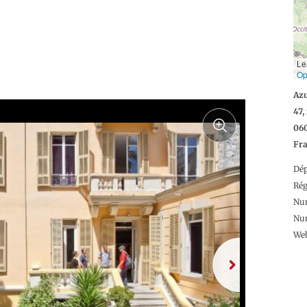
Le
Op
Az
47,
06
Fr
Dé
Ré
Num
Num
We