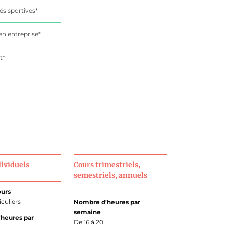
tés sportives*
en entreprise*
t*
dividuels
Cours trimestriels,
semestriels, annuels
ours
culiers
Nombre d'heures par
semaine
heures par
De 16 à 20