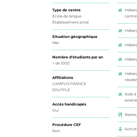
Type de centre
Héber
École de langue
centre
Établissement privé
Héberg
Situation géographique
Mer
Héberg
Nombre d'étudiants par an
Héber
+ de 1000
Héber
Affiliations
réside
CAMPUS FRANCE
SOUFFLE
Aide à
extéri
Accès handicapés
Oui
Restau
Procédure CEF
Activit
Non