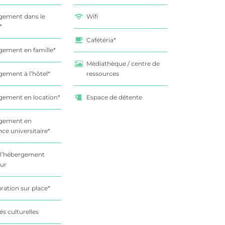
gement dans le
Wifi
*
Cafétéria*
ement en famille*
Médiathèque / centre de
ement à l’hôtel*
ressources
gement en location*
Espace de détente
gement en
nce universitaire*
 l’hébergement
eur
ration sur place*
és culturelles