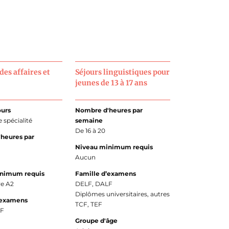
des affaires et
Séjours linguistiques pour
jeunes de 13 à 17 ans
ours
Nombre d'heures par
 spécialité
semaine
De 16 à 20
heures par
Niveau minimum requis
Aucun
inimum requis
Famille d’examens
re A2
DELF, DALF
Diplômes universitaires, autres
’examens
TCF, TEF
LF
Groupe d'âge