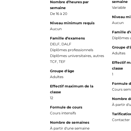
semaine
Nombre d'heures par
Variable
semaine
De 16 à 20
Niveau m
Aucun
Niveau minimum requis
Aucun
Famille d
Diplômes u
Famille d’examens
DELF, DALF
Groupe d'
Diplômes professionnels
Adultes
Diplômes universitaires, autres
TCF, TEF
Effectif 
classe
Groupe d'âge
1
Adultes
Formule d
Effectif maximum de la
Cours semi
classe
12
Nombre d
À partir d
Formule de cours
Cours intensifs
Tarificatio
Contacter 
Nombre de semaines
À partir d'une semaine