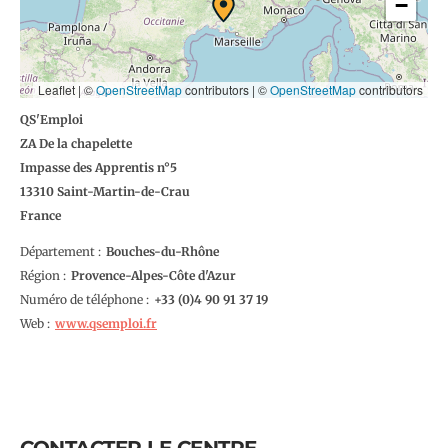
−
Leaflet | ©
OpenStreetMap
contributors
|
©
OpenStreetMap
contributors
QS'Emploi
ZA De la chapelette
Impasse des Apprentis n°5
13310
Saint-Martin-de-Crau
France
Département
Bouches-du-Rhône
Région
Provence-Alpes-Côte d'Azur
Numéro de téléphone
4 90 91 37 19
Web
www.qsemploi.fr
CONTACTER LE CENTRE