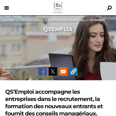
Aller
au
contenu
Back
Fil d'Ariane
Accueil
>>
Liste des centres et établissements labellisés
>>
QS'Emploi
principal
to
QS'EMPLOI
top
QS’Emploi
accompagne les
entreprises dans le recrutement, la
formation des nouveaux entrants et
fournit des conseils managériaux.