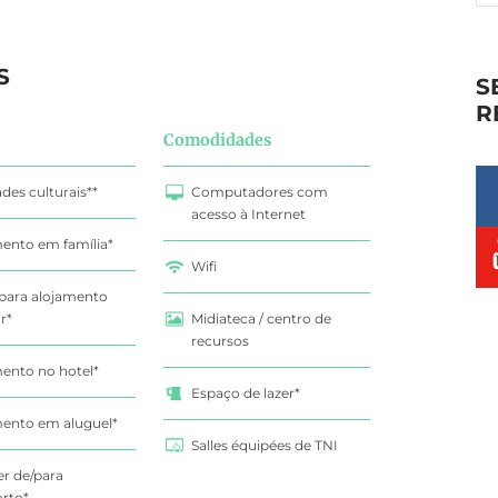
S
S
R
Comodidades
ades culturais**
Computadores com
acesso à Internet
ento em família*
Wifi
para alojamento
r*
Midiateca / centro de
recursos
ento no hotel*
Espaço de lazer*
ento em aluguel*
Salles équipées de TNI
er de/para
rto*