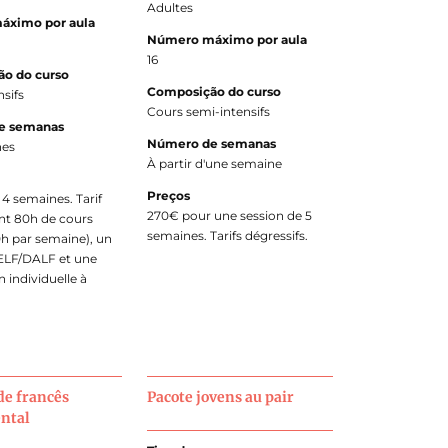
Adultes
áximo por aula
Número máximo por aula
16
o do curso
Composição do curso
nsifs
Cours semi-intensifs
e semanas
Número de semanas
nes
À partir d'une semaine
Preços
4 semaines. Tarif
270€ pour une session de 5
t 80h de cours
semaines. Tarifs dégressifs.
0h par semaine), un
LF/DALF et une
 individuelle à
de francês
Pacote jovens au pair
ntal