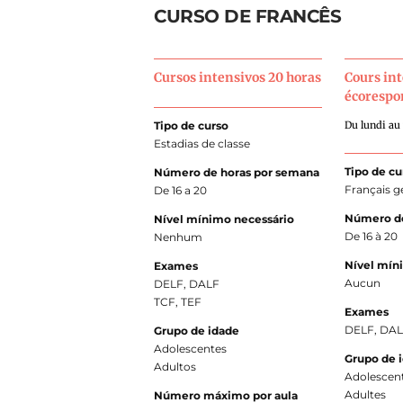
CURSO DE FRANCÊS
Cursos intensivos 20 horas
Cours int
écorespo
Tipo de curso
Du lundi au
Estadias de classe
Tipo de cu
Número de horas por semana
Français g
De 16 a 20
Número de
Nível mínimo necessário
De 16 à 20
Nenhum
Nível mín
Exames
Aucun
DELF, DALF
TCF, TEF
Exames
DELF, DA
Grupo de idade
Adolescentes
Grupo de 
Adultos
Adolescen
Adultes
Número máximo por aula