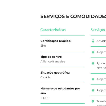
SERVIÇOS E COMODIDADE
Características
Serviços
Certificação Qualiopi
Ativid
Sim
Alojam
Tipo de centro
Alliance française
Ajuda 
exterio
Situaçäo geográfica
Cidade
Alojam
Número de estudantes por
Alojam
ano
+ 1000
Transf
aeropo