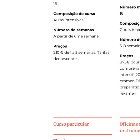
16
Número m
16
Composição do curso
Aulas intensivas
Composiçã
Cours inte
Número de semanas
A partir de uma semana
Número d
3-8 semai
Preços
210 € de 1 a 3 semanas. Tarifas
Preços
decrescentes
875€ pour 
comprenan
intensif (2
examen DE
préparation
l'examen
Curso particular
Oficinas 
instrume