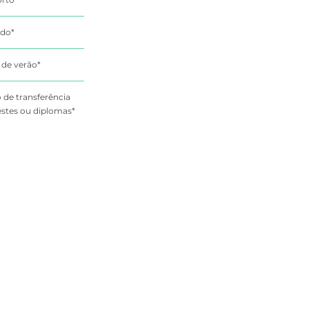
ado*
 de verão*
 de transferência
estes ou diplomas*