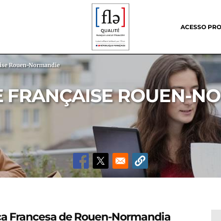
Header
menu
ACESSO PRO
aise Rouen-Normandie
E FRANÇAISE ROUEN-N
nça Francesa de Rouen-Normandia