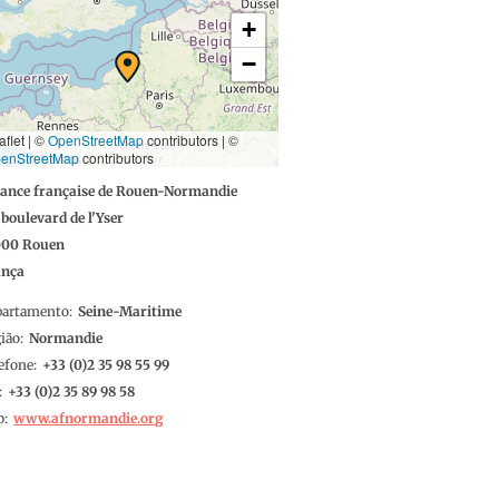
+
−
aflet | ©
OpenStreetMap
contributors
|
©
enStreetMap
contributors
iance française de Rouen-Normandie
 boulevard de l'Yser
000
Rouen
ança
partamento
Seine-Maritime
ião
Normandie
efone
2 35 98 55 99
2 35 89 98 58
b
www.afnormandie.org