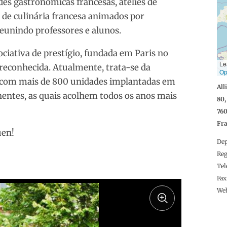
des gastronômicas francesas, ateliês de
s de culinária francesa animados por
 reunindo professores e alunos.
ciativa de prestígio, fundada em Paris no
Le
reconhecida. Atualmente, trata-se da
Op
a, com mais de 800 unidades implantadas em
All
nentes, as quais acolhem todos os anos mais
80,
76
Fr
uen!
De
Reg
Tel
Fax
We