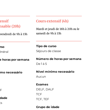
ensif
Cours extensif (4h)
nsable (20h)
Mardi et jeudi de 18h à 20h ou le
samedi de 9h à 13h
 vendredi de 9h à 13h
Tipo de curso
rso
Séjours de classe
énéral
Número de horas por semana
 horas por semana
De 1 à 5
Nível mínimo necessário
imo necessário
Aucun
Exames
DELF, DALF
LF
TCF
idade
TCF, TEF
ts
Grupo de idade