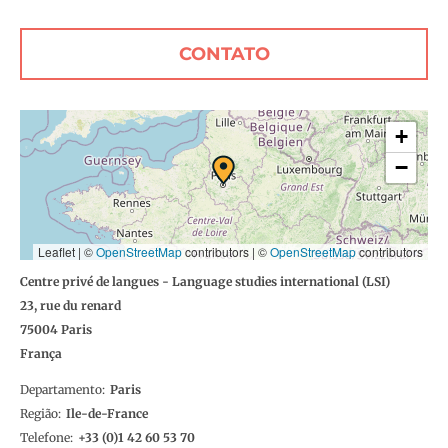
CONTATO
+
−
Leaflet | ©
OpenStreetMap
contributors
|
©
OpenStreetMap
contributors
Centre privé de langues - Language studies international (LSI)
23, rue du renard
75004
Paris
França
Departamento
Paris
Região
Ile-de-France
Telefone
1 42 60 53 70