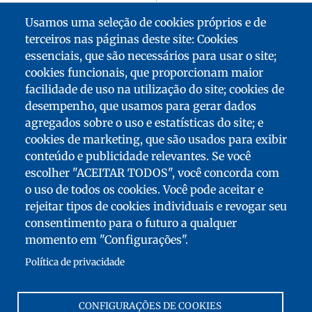
Usamos uma seleção de cookies próprios e de
terceiros nas páginas deste site: Cookies
essenciais, que são necessários para usar o site;
cookies funcionais, que proporcionam maior
facilidade de uso na utilização do site; cookies de
desempenho, que usamos para gerar dados
agregados sobre o uso e estatísticas do site; e
cookies de marketing, que são usados para exibir
conteúdo e publicidade relevantes. Se você
escolher "ACEITAR TODOS", você concorda com
o uso de todos os cookies. Você pode aceitar e
rejeitar tipos de cookies individuais e revogar seu
MENU
consentimento para o futuro a qualquer
DO
MAPA DO SITE
momento em "Configurações".
RODAPÉ
ACESSIBILIDADE: NÃO CONFORME
Política de privacidade
DOWNLOADS
CONTACTO
CONFIGURAÇÕES DE COOKIES
MENÇÕES LEGAIS