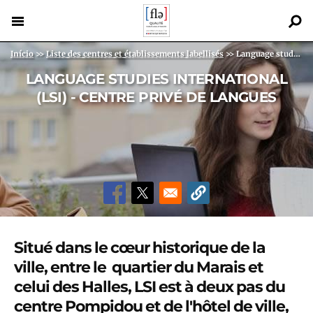
Pular
para
o
Back
Trilha de navegação
Início
>>
Liste des centres et établissements labellisés
>>
Language studies international (LSI) - Centre priv...
conteúdo
to
principal
LANGUAGE STUDIES INTERNATIONAL
top
(LSI) - CENTRE PRIVÉ DE LANGUES
Situé dans le cœur historique de la
ville, entre le quartier du Marais et
celui des Halles, LSI est à deux pas du
centre Pompidou et de l'hôtel de ville,