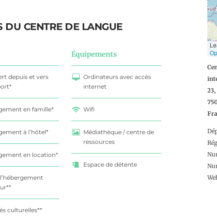
S DU CENTRE DE LANGUE
Le
Op
Équipements
Cen
ert depuis et vers
Ordinateurs avec accès
int
port*
internet
23,
75
ement en famille*
Wifi
Fr
Dé
ement à l’hôtel*
Médiathèque / centre de
ressources
Ré
Num
gement en location*
Espace de détente
Num
 l’hébergement
We
eur**
és culturelles**