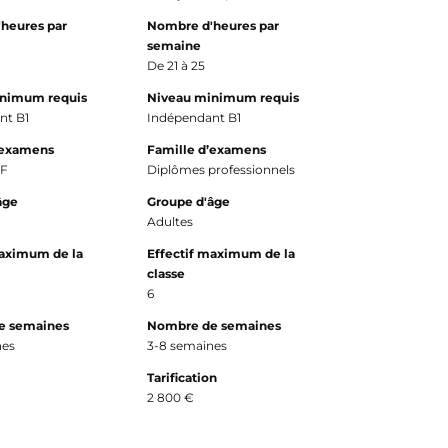
heures par
Nombre d'heures par
semaine
De 21 à 25
inimum requis
Niveau minimum requis
nt B1
Indépendant B1
’examens
Famille d’examens
LF
Diplômes professionnels
âge
Groupe d'âge
Adultes
maximum de la
Effectif maximum de la
classe
6
e semaines
Nombre de semaines
nes
3-8 semaines
Tarification
2 800 €