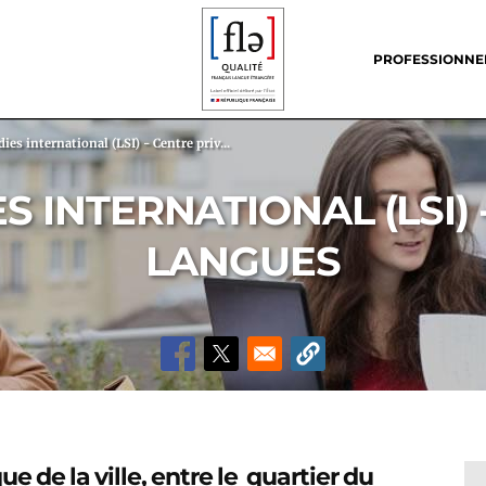
Header
menu
PROFESSIONNE
es international (LSI) - Centre priv...
 INTERNATIONAL (LSI) 
LANGUES
e de la ville, entre le quartier du