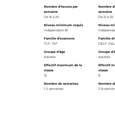
Nombre d'heures par
Nombre d'
semaine
semaine
De 16 à 20
De 21 à 25
Niveau minimum requis
Niveau m
Indépendant B1
Indépenda
Famille d’examens
Famille d
TCF, TEF
DELF, DA
Groupe d'âge
Groupe d'
Adultes
Adultes
Effectif maximum de la
Effectif 
classe
classe
15
8
Nombre de semaines
Nombre d
1-2 semaines
3-8 semai