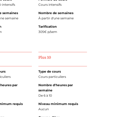
-intensifs
Cours intensifs
e semaines
Nombre de semaines
'une semaine
À partir d'une semaine
n
Tarification
m
305€ p/sem
Plus 10
ours
Type de cours
culiers
Cours particuliers
heures par
Nombre d'heures par
semaine
De 6 à 10
inimum requis
Niveau minimum requis
Aucun