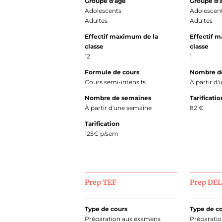
Groupe d'âge
Groupe d'
Adolescents
Adolescen
Adultes
Adultes
Effectif maximum de la
Effectif 
classe
classe
12
1
Formule de cours
Nombre d
Cours semi-intensifs
À partir d
Nombre de semaines
Tarificatio
À partir d'une semaine
82 €
Tarification
125€ p/sem
Prep TEF
Prep DE
Type de cours
Type de c
Préparation aux examens
Préparati