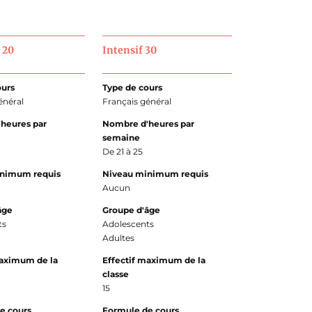
 20
Intensif 30
ours
Type de cours
énéral
Français général
heures par
Nombre d'heures par
semaine
De 21 à 25
inimum requis
Niveau minimum requis
Aucun
âge
Groupe d'âge
ts
Adolescents
Adultes
maximum de la
Effectif maximum de la
classe
15
e cours
Formule de cours