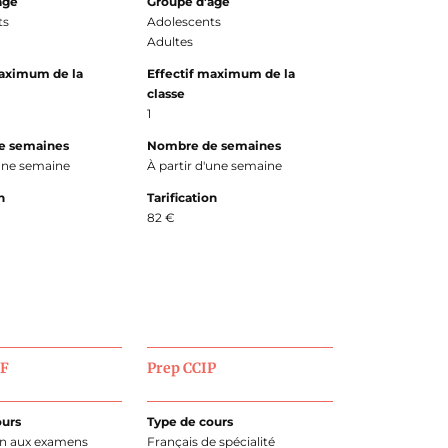
âge
Groupe d'âge
ts
Adolescents
Adultes
maximum de la
Effectif maximum de la
classe
1
e semaines
Nombre de semaines
'une semaine
À partir d'une semaine
n
Tarification
82 €
LF
Prep CCIP
ours
Type de cours
on aux examens
Français de spécialité