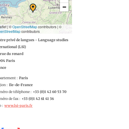
−
aflet | ©
OpenStreetMap
contributors
|
©
enStreetMap
contributors
tre privé de langues - Language studies
ernational (LSI)
 rue du renard
004
Paris
ance
partement
Paris
gion
Ile-de-France
éro de téléphone
1 42 60 53 70
éro de fax
1 42 61 41 36
b
www.lsi-paris.fr