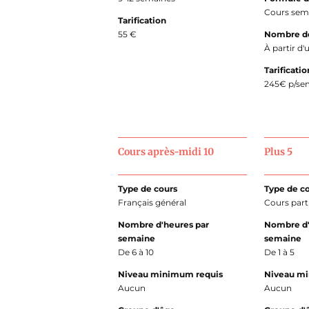
Cours semi
Tarification
55 €
Nombre d
À partir d
Tarificatio
245€ p/se
Cours après-midi 10
Plus 5
Type de cours
Type de c
Français général
Cours parti
Nombre d'heures par
Nombre d'
semaine
semaine
De 6 à 10
De 1 à 5
Niveau minimum requis
Niveau m
Aucun
Aucun