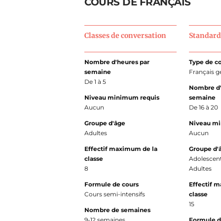
COURS DE FRANÇAIS
Classes de conversation
Standard
Nombre d'heures par
Type de c
semaine
Français g
De 1 à 5
Nombre d'
Niveau minimum requis
semaine
Aucun
De 16 à 20
Groupe d'âge
Niveau m
Adultes
Aucun
Effectif maximum de la
Groupe d'
classe
Adolescen
8
Adultes
Formule de cours
Effectif 
Cours semi-intensifs
classe
15
Nombre de semaines
9-12 semaines
Formule d