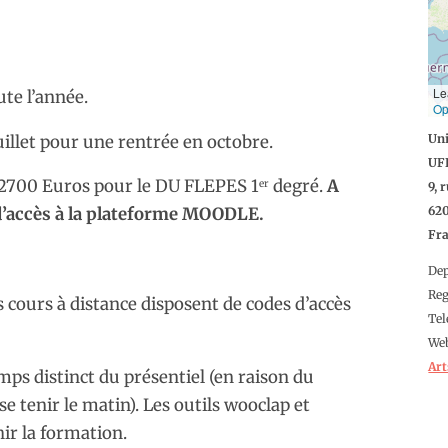
Le
te l’année.
Op
illet pour une rentrée en octobre.
Uni
UFR
e 2700 Euros pour le DU FLEPES 1
degré.
A
er
9, 
62
d’accès à la plateforme MOODLE.
Fr
De
Re
s cours à distance disposent de codes d’accès
Tel
We
Art
ps distinct du présentiel (en raison du
se tenir le matin). Les outils wooclap et
hir la formation.