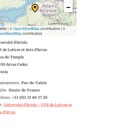
−
aflet | ©
OpenStreetMap
contributors
|
©
enStreetMap
contributors
versité d'Artois
 de Lettres et Arts d'Arras
rue du Temple
030
Arras
Cedex
ancia
partamento
Pas-de-Calais
gión
Hauts-de-France
efono
3 21 60 37 20
b
Université d'Artois - UFR de Lettres et
s d'Arras