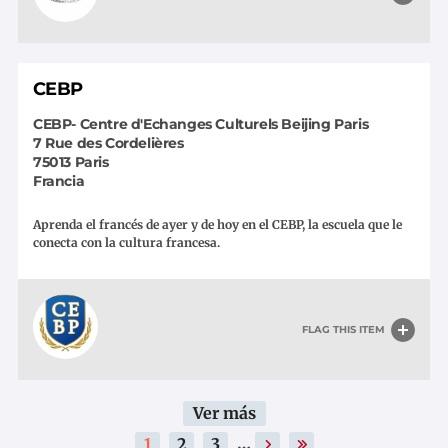
CEBP
CEBP- Centre d'Echanges Culturels Beijing Paris
7 Rue des Cordelières
75013
Paris
Francia
Aprenda el francés de ayer y de hoy en el CEBP, la escuela que le
conecta con la cultura francesa.
FLAG THIS ITEM
Paginación
Ver más
…
Página
1
Página
2
Página
3
›
Siguiente
»
Última