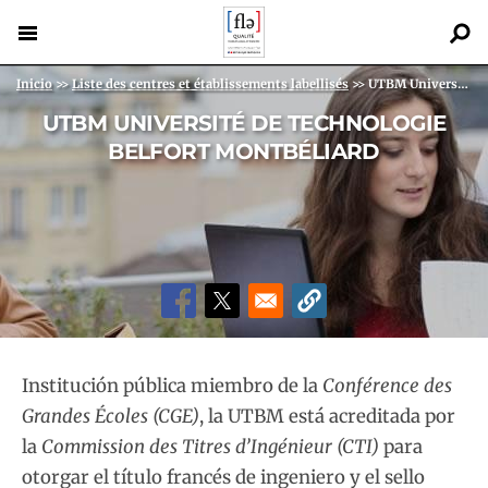
Pasar
al
contenido
Back
Sobrescribir enlaces de ayuda a la navegación
Inicio
>>
Liste des centres et établissements labellisés
>>
UTBM Université de technologie Belfort Montbéliard...
principal
to
UTBM UNIVERSITÉ DE TECHNOLOGIE
top
BELFORT MONTBÉLIARD
Institución pública miembro de la
Conférence des
Grandes Écoles (CGE)
, la UTBM está acreditada por
la
Commission des Titres d’Ingénieur (CTI)
para
otorgar el título francés de ingeniero y el sello