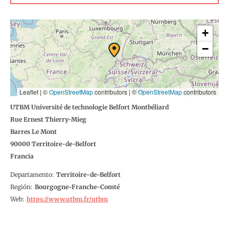
+
−
Leaflet | ©
OpenStreetMap
contributors
|
©
OpenStreetMap
contributors
UTBM Université de technologie Belfort Montbéliard
Rue Ernest Thierry-Mieg
Barres Le Mont
90000
Territoire-de-Belfort
Francia
Departamento
Territoire-de-Belfort
Región
Bourgogne-Franche-Comté
Web
https://www.utbm.fr/utbm