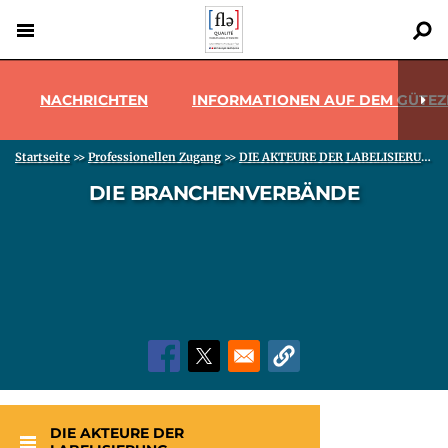
Direkt
zum
Inhalt
Menu pro
Back
to
NACHRICHTEN
INFORMATIONEN AUF DEM GÜTEZ
top
Pfadnavigation
Startseite
>>
Professionellen Zugang
>>
DIE AKTEURE DER LABELISIERUNG
>
DIE BRANCHENVERBÄNDE
DIE AKTEURE DER