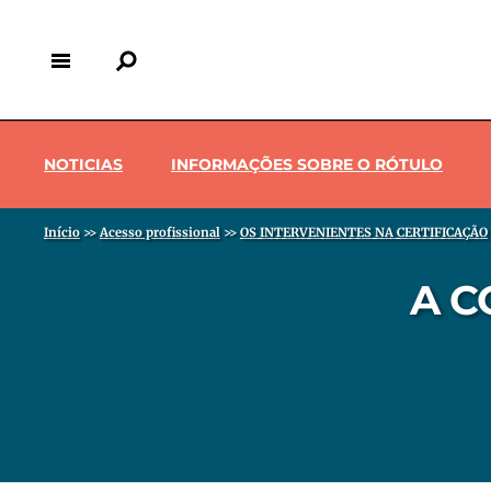
Pular
para
o
conteúdo
principal
Menu pro
Back
to
NOTICIAS
INFORMAÇÕES SOBRE O RÓTULO
top
Trilha de navegação
Início
>>
Acesso profissional
>>
OS INTERVENIENTES NA CERTIFICAÇÃO
A C