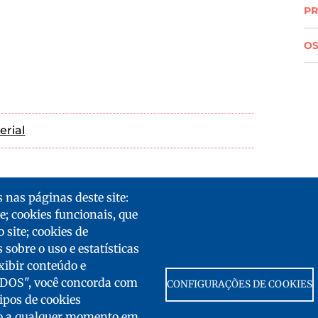
PR
OS
erial
 nas páginas deste site:
e; cookies funcionais, que
 site; cookies de
obre o uso e estatísticas
xibir conteúdo e
TODOS", você concorda com
CONFIGURAÇÕES DE COOKIES
tipos de cookies
uro a qualquer momento em