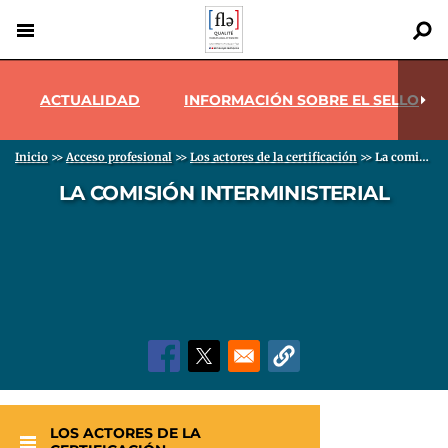
Pasar
al
contenido
Menu pro
Back
principal
to
ACTUALIDAD
INFORMACIÓN SOBRE EL SELLO
top
Sobrescribir enlaces de ayuda a la navegación
Inicio
>>
Acceso profesional
>>
Los actores de la certificación
>>
La comisión interministerial
LA COMISIÓN INTERMINISTERIAL
LOS ACTORES DE LA