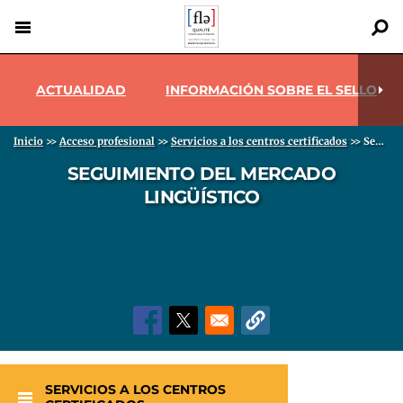
Pasar
al
contenido
Menu pro
Back
principal
to
ACTUALIDAD
INFORMACIÓN SOBRE EL SELLO
top
Sobrescribir enlaces de ayuda a la navegación
Inicio
>>
Acceso profesional
>>
Servicios a los centros certificados
>>
Seguimiento del mercado lingüístico
SEGUIMIENTO DEL MERCADO
LINGÜÍSTICO
SERVICIOS A LOS CENTROS