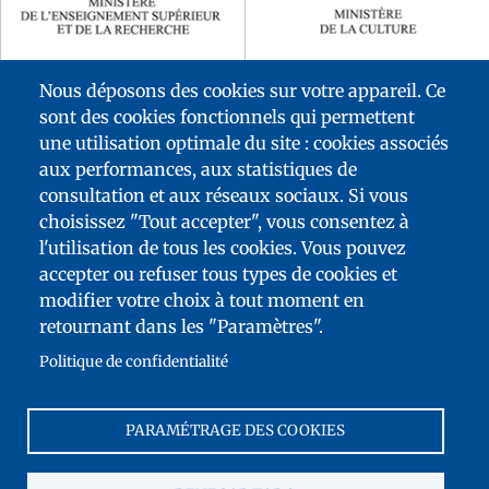
Nous déposons des cookies sur votre appareil. Ce
sont des cookies fonctionnels qui permettent
une utilisation optimale du site : cookies associés
aux performances, aux statistiques de
consultation et aux réseaux sociaux. Si vous
choisissez "Tout accepter", vous consentez à
l'utilisation de tous les cookies. Vous pouvez
accepter ou refuser tous types de cookies et
MENÚ
modifier votre choix à tout moment en
DEL
MAPA DEL SITIO
retournant dans les "Paramètres".
PIE
ACCESIBILIDAD: NO CONFORME
Politique de confidentialité
TELEDESCARGAS
CONTACTO
PARAMÉTRAGE DES COOKIES
NOTAS LEGALES
FRANCE ÉDUCATION INTERNATIONAL