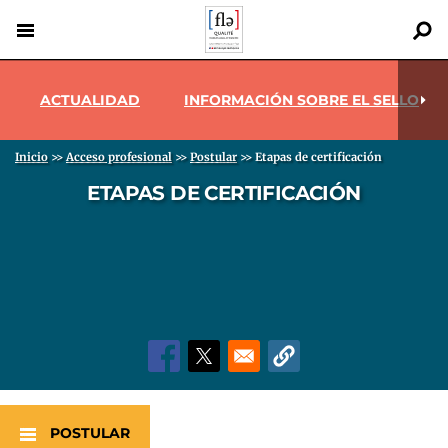
Pasar
al
contenido
Menu pro
Back
principal
to
ACTUALIDAD
INFORMACIÓN SOBRE EL SELLO
top
Sobrescribir enlaces de ayuda a la navegación
Inicio
>>
Acceso profesional
>>
Postular
>>
Etapas de certificación
ETAPAS DE CERTIFICACIÓN
POSTULAR